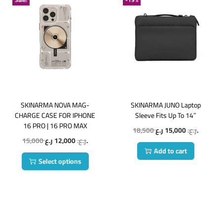
SKINARMA NOVA MAG-
SKINARMA JUNO Laptop
CHARGE CASE FOR IPHONE
Sleeve Fits Up To 14″
16 PRO | 16 PRO MAX
18,500
15,000
ر.ع.
ر.ع.
15,000
12,000
ر.ع.
ر.ع.
Add to cart
Select options