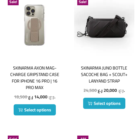
Sale!
Sale!
SKINARMA AXON MAG-
SKINARMA JUNO BOTTLE
CHARGE GRIPSTAND CASE
SACOCHE BAG + SCOUT+
FOR IPHONE 16 PRO | 16
LANYAND STRAP
PRO MAX
24,500
20,000
ر.ع.
ر.ع.
18,500
14,000
ر.ع.
ر.ع.
Select options
Select options
Sale!
-19%