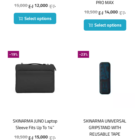
PRO MAX
15,000
12,000
ر.ع.
ر.ع.
18,500
14,000
ر.ع.
ر.ع.
Select options
Select options
-19%
-23%
SKINARMA JUNO Laptop
SKINARMA UNIVERSAL
Sleeve Fits Up To 14″
GRIPSTAND WITH
REUSABLE TAPE
18,500
15,000
ر.ع.
ر.ع.