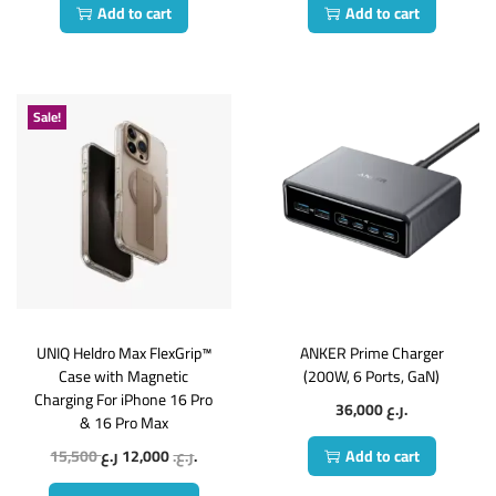
Add to cart
Add to cart
Sale!
UNIQ Heldro Max FlexGrip™
ANKER Prime Charger
Case with Magnetic
(200W, 6 Ports, GaN)
Charging For iPhone 16 Pro
36,000
ر.ع.
& 16 Pro Max
15,500
12,000
ر.ع.
ر.ع.
Add to cart