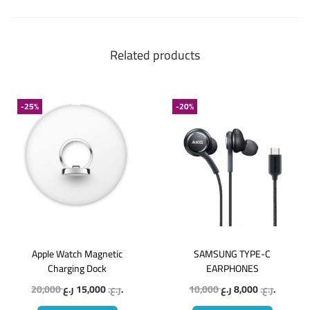
Related products
-25%
-20%
Apple Watch Magnetic
SAMSUNG TYPE-C
Charging Dock
EARPHONES
20,000
15,000
ر.ع.
ر.ع.
10,000
8,000
ر.ع.
ر.ع.