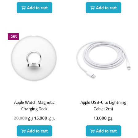
Add to cart
Add to cart
-25%
Apple Watch Magnetic
Apple USB-C to Lightning
Charging Dock
Cable (2m)
20,000
15,000
ر.ع.
ر.ع.
13,000
ر.ع.
Add to cart
Add to cart