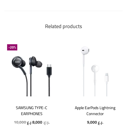
Related products
-20%
SAMSUNG TYPE-C
Apple EarPods Lightning
EARPHONES
Connector
10,000
8,000
ر.ع.
ر.ع.
9,000
ر.ع.