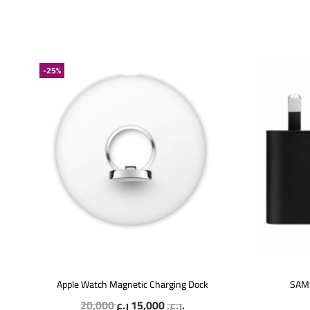
-25%
Apple Watch Magnetic Charging Dock
SAM
20,000
15,000
ر.ع.
ر.ع.