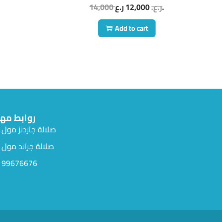
14,000
12,000
ر.ع.
ر.ع.
Add to cart
روابط مه
صلالة جاردنز مول
صلالة جراند مول
99676676