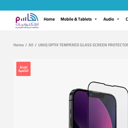
Home
Mobile & Tablets
Audio
C
Home
/
All
/
UNIQ OPTIX TEMPERED GLASS SCREEN PROTECTOR 
نفذة
الكمية