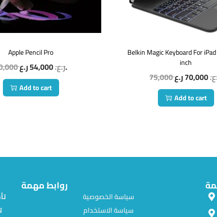
Apple Pencil Pro
Belkin Magic Keyboard For iPad
inch
0,000
54,000
ر.ع.
ر.ع.
75,000
70,000
.ع
Add to cart
Add to cart
مة
روابط مهمة
سياسة الخصوصية
سياسة الاستخدام
ت