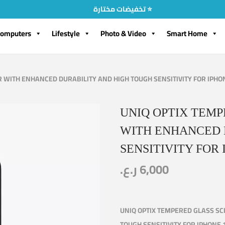
تخفيضات مختارة ⭐
omputers
Lifestyle
Photo & Video
Smart Home
WITH ENHANCED DURABILITY AND HIGH TOUGH SENSITIVITY FOR IPHON
UNIQ OPTIX TEM
WITH ENHANCED 
SENSITIVITY FOR 
ر.ع.
6,000
UNIQ OPTIX TEMPERED GLASS S
TOUGH SENSITIVITY FOR IPHONE 