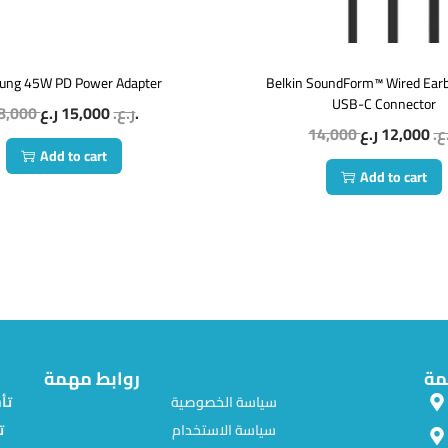
ung 45W PD Power Adapter
Belkin SoundForm™ Wired Ear
USB-C Connector
8,000
15,000
ر.ع.
ر.ع.
14,000
12,000
.ع
Add to cart
Add to cart
مة
روابط مهمة
سياسة الخصوصية
سياسة الاستخدام
ت