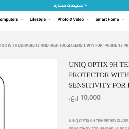
تخفيضات مختارة ⭐
omputers
Lifestyle
Photo & Video
Smart Home
OR WITH DURABILITY AND HIGH TOUGH SENSITIVITY FOR IPHONE 15 PR
UNIQ OPTIX 9H T
PROTECTOR WITH
SENSITIVITY FOR 
ر.ع.
10,000
UNIQ OPTIX 9H TEMPERED GLASS
SENSITIVITY FOR IPHONE 15 PRO