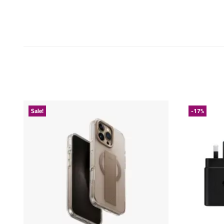
Sale!
-17%