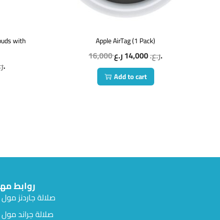
buds with
Apple AirTag (1 Pack)
16,000
14,000
ر.ع.
ر.ع.
ر.ع.
ر.
Add to cart
روابط مه
صلالة جاردنز مول
صلالة جراند مول