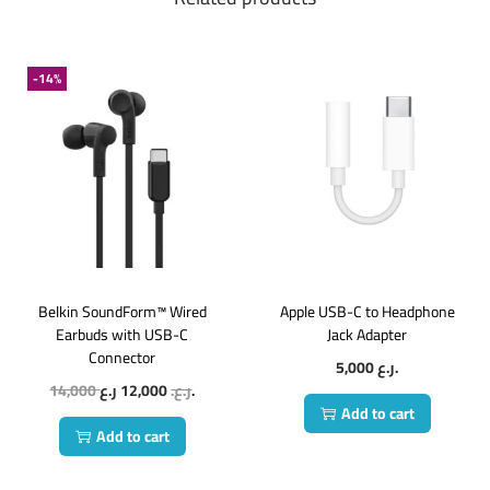
-14%
Belkin SoundForm™ Wired
Apple USB-C to Headphone
Earbuds with USB-C
Jack Adapter
Connector
5,000
ر.ع.
14,000
12,000
ر.ع.
ر.ع.
Add to cart
Add to cart