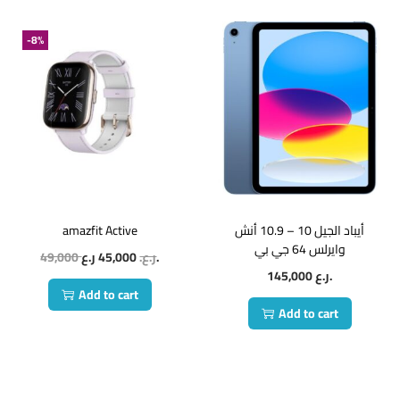
-8%
amazfit Active
أيباد الجيل 10 – 10.9 أنش
وايرلس 64 جي بي
49,000
45,000
ر.ع.
ر.ع.
145,000
ر.ع.
Add to cart
Add to cart