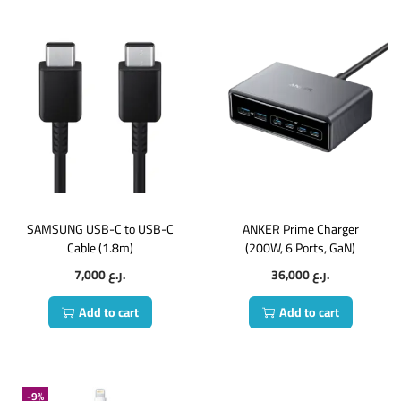
SAMSUNG USB-C to USB-C
ANKER Prime Charger
Cable (1.8m)
(200W, 6 Ports, GaN)
7,000
ر.ع.
36,000
ر.ع.
Add to cart
Add to cart
-9%