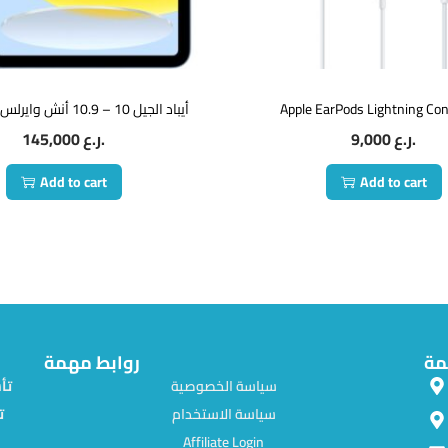
أيباد الجيل 10 – 10.9 أنش وايرلس 64 جي بي
Apple EarPods Lightning Co
145,000
ر.ع.
9,000
ر.ع.
Add to cart
Add to cart
مة
روابط مهمة
سياسة الخصوصية
سياسة الاستخدام
ت
Affiliate Login