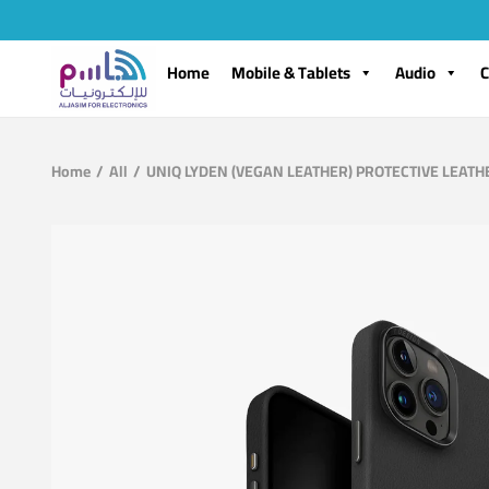
Home
Mobile & Tablets
Audio
C
Home
/
All
/
UNIQ LYDEN (VEGAN LEATHER) PROTECTIVE LEATH