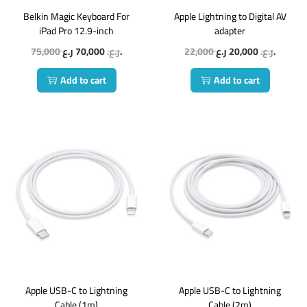
Belkin Magic Keyboard For
Apple Lightning to Digital AV
iPad Pro 12.9-inch
adapter
75,000
70,000
ر.ع.
ر.ع.
22,000
20,000
ر.ع.
ر.ع.
Add to cart
Add to cart
Apple USB-C to Lightning
Apple USB-C to Lightning
Cable (1m)
Cable (2m)