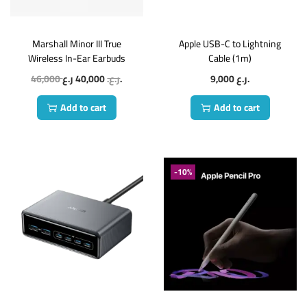
Marshall Minor III True
Apple USB-C to Lightning
Wireless In-Ear Earbuds
Cable (1m)
46,000
40,000
ر.ع.
ر.ع.
9,000
ر.ع.
Add to cart
Add to cart
-10%