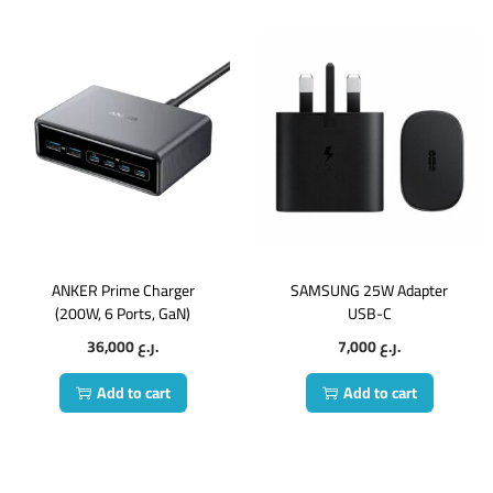
ANKER Prime Charger
SAMSUNG 25W Adapter
(200W, 6 Ports, GaN)
USB-C
36,000
ر.ع.
7,000
ر.ع.
Add to cart
Add to cart