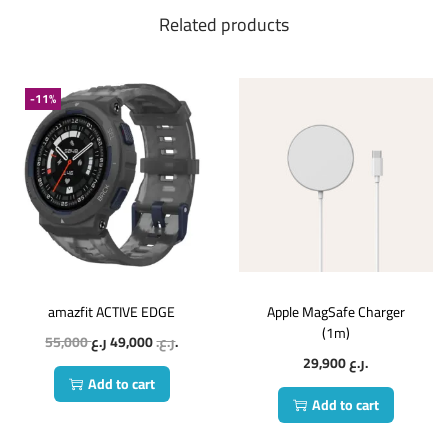
Related products
-11%
amazfit ACTIVE EDGE
Apple MagSafe Charger
(1m)
55,000
49,000
ر.ع.
ر.ع.
29,900
ر.ع.
Add to cart
Add to cart