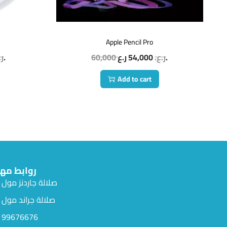
Apple Pencil Pro
ر.
ر.ع.
60,000
54,000
ر.ع.
ر.ع.
Add to cart
روابط مه
صلالة جاردنز مول
صلالة جراند مول
99676676