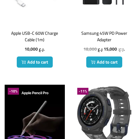
Apple USB-C 60W Charge
Samsung 45W PD Power
Cable (1m)
Adapter
10,000
ر.ع.
18,000
15,000
ر.ع.
ر.ع.
Add to cart
Add to cart
-10%
-11%