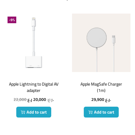
-9%
Apple Lightning to Digital AV
Apple MagSafe Charger
adapter
(1m)
22,000
20,000
ر.ع.
ر.ع.
29,900
ر.ع.
Add to cart
Add to cart