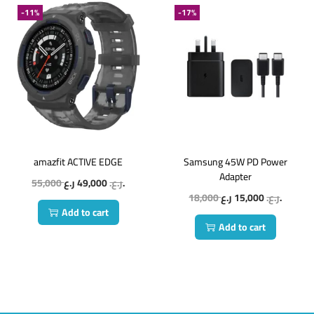
-11%
-17%
amazfit ACTIVE EDGE
Samsung 45W PD Power
Adapter
55,000
49,000
ر.ع.
ر.ع.
18,000
15,000
ر.ع.
ر.ع.
Add to cart
Add to cart