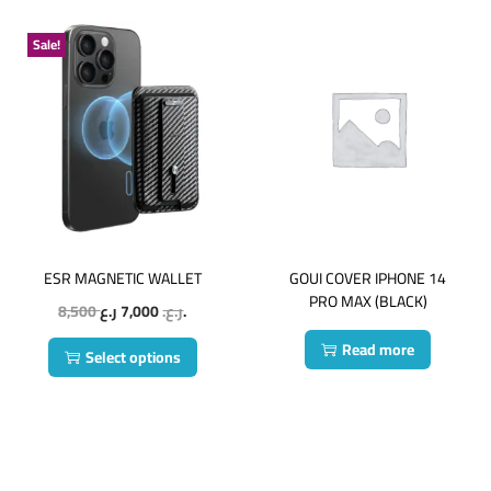
Sale!
ESR MAGNETIC WALLET
GOUI COVER IPHONE 14
PRO MAX (BLACK)
8,500
7,000
ر.ع.
ر.ع.
Read more
Select options