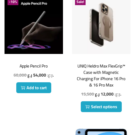
-10%
Sale!
Apple Pencil Pro
UNIQ Heldro Max FlexGrip™
Case with Magnetic
60,000
54,000
ر.ع.
ر.ع.
Charging For iPhone 16 Pro
& 16 Pro Max
Add to cart
15,500
12,000
ر.ع.
ر.ع.
Select options