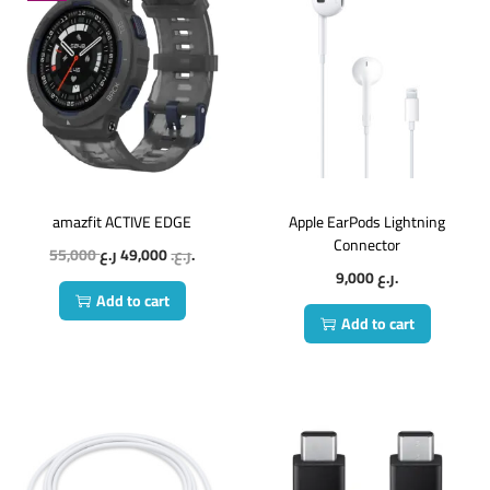
amazfit ACTIVE EDGE
Apple EarPods Lightning
Connector
55,000
49,000
ر.ع.
ر.ع.
9,000
ر.ع.
Add to cart
Add to cart