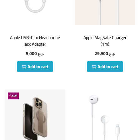
Apple USB-C to Headphone
Apple MagSafe Charger
Jack Adapter
(1m)
5,000
ر.ع.
29,900
ر.ع.
Add to cart
Add to cart
Sale!