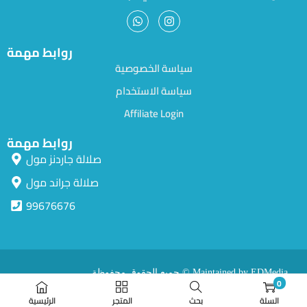
روابط مهمة
سياسة الخصوصية
سياسة الاستخدام
Affiliate Login
روابط مهمة
صلالة جاردنز مول
صلالة جراند مول
99676676
جميع الحقوق محفوظة © Maintained by EDMedia.
0
السلة
بحث
المتجر
الرئيسية