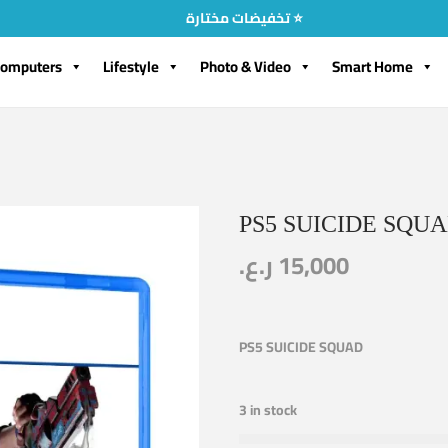
تخفيضات مختارة ⭐
omputers
Lifestyle
Photo & Video
Smart Home
PS5 SUICIDE SQU
ر.ع.
15,000
PS5 SUICIDE SQUAD
3 in stock