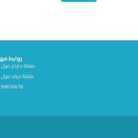
روابط مه
صلالة جاردنز مول
صلالة جراند مول
99676676