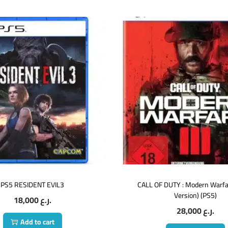
PS5 RESIDENT EVIL3
CALL OF DUTY : Modern Warfar
Version) (PS5)
18,000
ر.ع.
28,000
ر.ع.
Add to cart