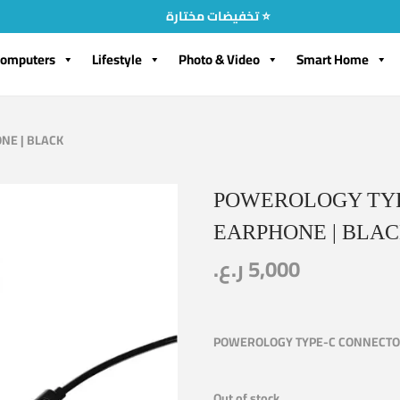
تخفيضات مختارة ⭐
omputers
Lifestyle
Photo & Video
Smart Home
NE | BLACK
POWEROLOGY TY
EARPHONE | BLA
ر.ع.
5,000
POWEROLOGY TYPE-C CONNECTO
Out of stock