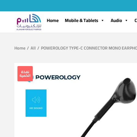
Home
Mobile & Tablets
Audio
C
Home
/
All
/
POWEROLOGY TYPE-C CONNECTOR MONO EARPHO
نفذة
الكمية