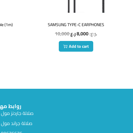
ble (1m)
SAMSUNG TYPE-C EARPHONES
10,000
8,000
ر.ع.
ر.ع.
Add to cart
روابط مه
صلالة جاردنز مول
صلالة جراند مول