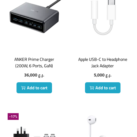
ANKER Prime Charger
Apple USB-C to Headphone
(200W, 6 Ports, GaN)
Jack Adapter
36,000
ر.ع.
5,000
ر.ع.
Add to cart
Add to cart
-17%