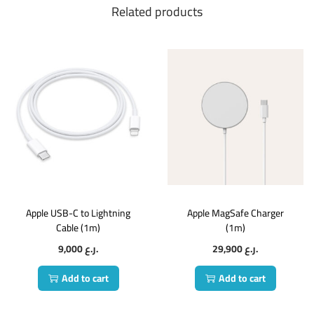
Related products
Apple USB-C to Lightning
Apple MagSafe Charger
Cable (1m)
(1m)
9,000
ر.ع.
29,900
ر.ع.
Add to cart
Add to cart