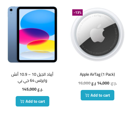
-13%
أيباد الجيل 10 – 10.9 أنش
Apple AirTag (1 Pack)
وايرلس 64 جي بي
16,000
14,000
ر.ع.
ر.ع.
145,000
ر.ع.
Add to cart
Add to cart