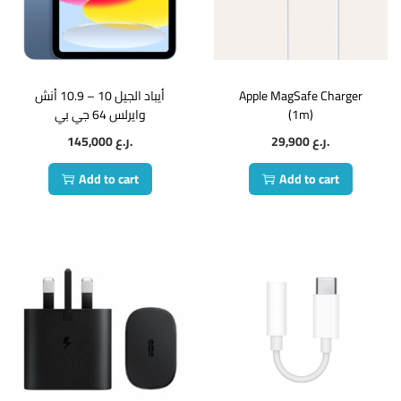
أيباد الجيل 10 – 10.9 أنش
Apple MagSafe Charger
وايرلس 64 جي بي
(1m)
145,000
ر.ع.
29,900
ر.ع.
Add to cart
Add to cart