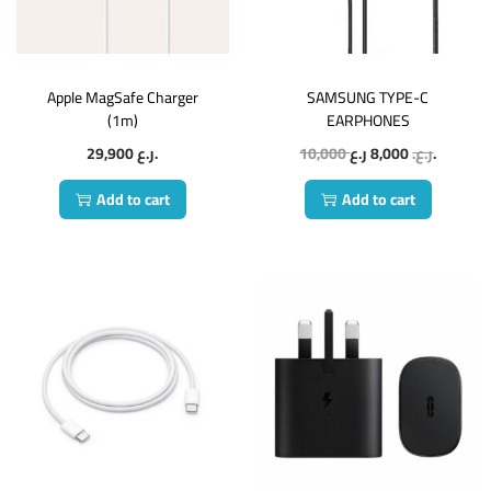
Apple MagSafe Charger
SAMSUNG TYPE-C
(1m)
EARPHONES
29,900
ر.ع.
10,000
8,000
ر.ع.
ر.ع.
Add to cart
Add to cart