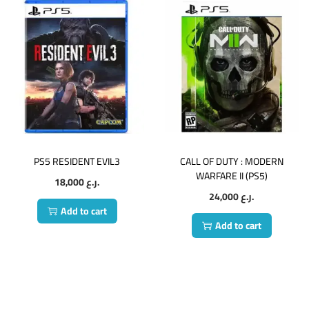
PS5 RESIDENT EVIL3
CALL OF DUTY : MODERN
WARFARE II (PS5)
18,000
ر.ع.
24,000
ر.ع.
Add to cart
Add to cart