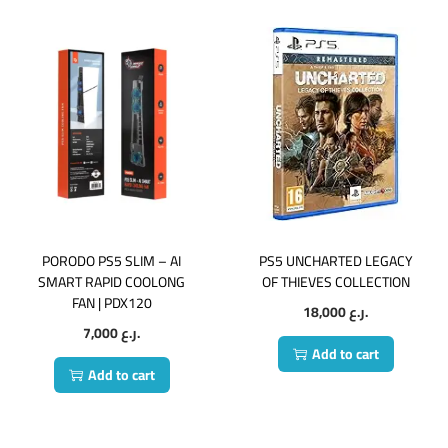
PORODO PS5 SLIM – AI
PS5 UNCHARTED LEGACY
SMART RAPID COOLONG
OF THIEVES COLLECTION
FAN | PDX120
18,000
ر.ع.
7,000
ر.ع.
Add to cart
Add to cart