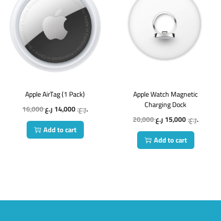
Apple AirTag (1 Pack)
Apple Watch Magnetic
Charging Dock
16,000
14,000
ر.ع.
ر.ع.
20,000
15,000
ر.ع.
ر.ع.
Add to cart
Add to cart