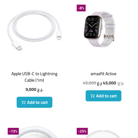
-8%
Apple USB-C to Lightning
amazfit Active
Cable (1m)
49,000
45,000
ر.ع.
ر.ع.
9,000
ر.ع.
Add to cart
Add to cart
-13%
-25%