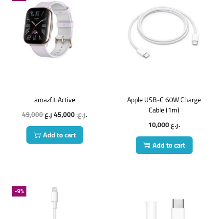
amazfit Active
Apple USB-C 60W Charge
Cable (1m)
49,000
45,000
ر.ع.
ر.ع.
10,000
ر.ع.
Add to cart
Add to cart
-9%