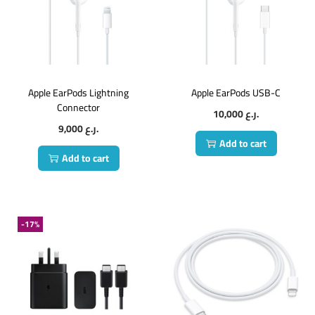
Apple EarPods Lightning
Apple EarPods USB-C
Connector
10,000
ر.ع.
9,000
ر.ع.
Add to cart
Add to cart
-17%