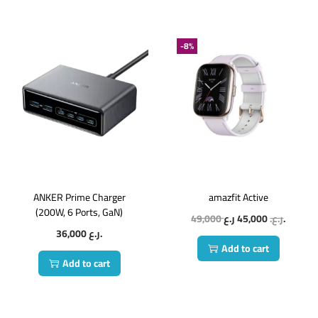
-8%
ANKER Prime Charger
amazfit Active
(200W, 6 Ports, GaN)
49,000
45,000
ر.ع.
ر.ع.
36,000
ر.ع.
Add to cart
Add to cart