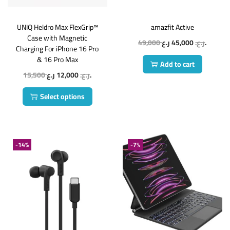
UNIQ Heldro Max FlexGrip™
amazfit Active
Case with Magnetic
49,000
45,000
ر.ع.
ر.ع.
Charging For iPhone 16 Pro
& 16 Pro Max
Add to cart
15,500
12,000
ر.ع.
ر.ع.
Select options
-14%
-7%