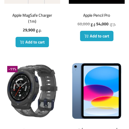
Apple MagSafe Charger
Apple Pencil Pro
(1m)
ر.ع.
ر.ع.
54,000
60,000
ر.ع.
29,900
Add to cart
Add to cart
-11%