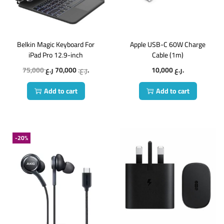
Belkin Magic Keyboard For
Apple USB-C 60W Charge
iPad Pro 12.9-inch
Cable (1m)
75,000
70,000
ر.ع.
ر.ع.
10,000
ر.ع.
Add to cart
Add to cart
-20%