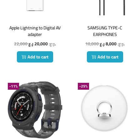
Apple Lightning to Digital AV
SAMSUNG TYPE-C
adapter
EARPHONES
22,000
20,000
ر.ع.
ر.ع.
10,000
8,000
ر.ع.
ر.ع.
Add to cart
Add to cart
-11%
-25%