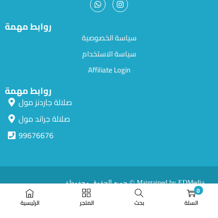
روابط مهمة
سياسة الخصوصية
سياسة الاستخدام
Affiliate Login
روابط مهمة
صلالة جاردنز مول
صلالة جراند مول
99676676
جميع الحقوق محفوظة © Maintained by EDMedia.
0
السلة
بحث
المتجر
الرئيسية