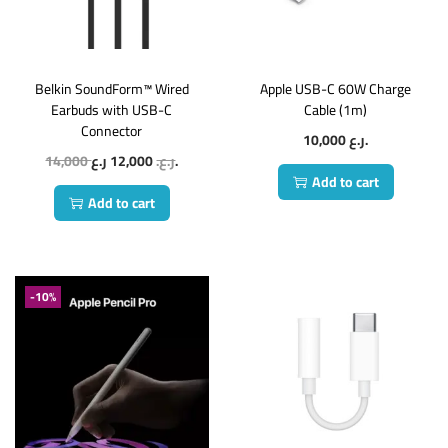
Belkin SoundForm™ Wired
Apple USB-C 60W Charge
Earbuds with USB-C
Cable (1m)
Connector
10,000
ر.ع.
14,000
12,000
ر.ع.
ر.ع.
Add to cart
Add to cart
-10%