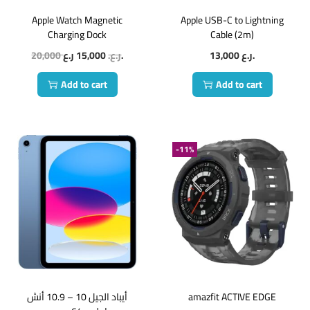
Apple Watch Magnetic
Apple USB-C to Lightning
Charging Dock
Cable (2m)
20,000
15,000
ر.ع.
ر.ع.
13,000
ر.ع.
Add to cart
Add to cart
-11%
أيباد الجيل 10 – 10.9 أنش
amazfit ACTIVE EDGE