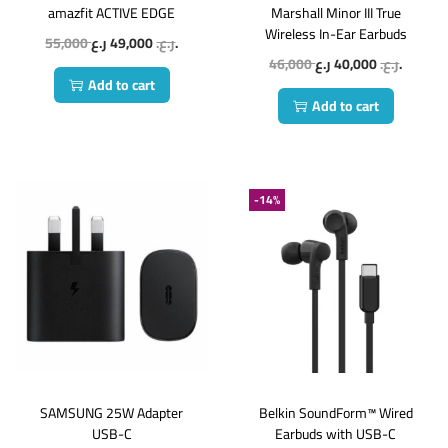
amazfit ACTIVE EDGE
Marshall Minor III True
Wireless In-Ear Earbuds
55,000
49,000
ر.ع.
ر.ع.
46,000
40,000
ر.ع.
ر.ع.
Add to cart
Add to cart
-14%
SAMSUNG 25W Adapter
Belkin SoundForm™ Wired
USB-C
Earbuds with USB-C