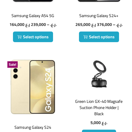
Samsung Galaxy A54 5G
Samsung Galaxy S24+
164,000
239,000
–
ر.ع.
ر.ع.
265,000
376,000
–
ر.ع.
ر.ع.
Select options
Select options
Sale!
Green Lion GX-40 Magsafe
Suction Phone Holder |
Black
5,000
ر.ع.
Samsung Galaxy S24