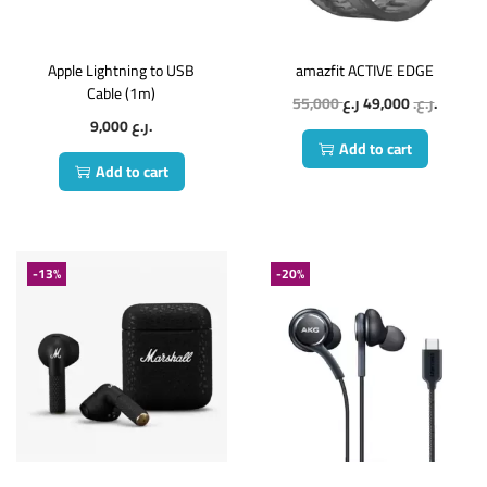
Apple Lightning to USB
amazfit ACTIVE EDGE
Cable (1m)
55,000
49,000
ر.ع.
ر.ع.
9,000
ر.ع.
Add to cart
Add to cart
-13%
-20%