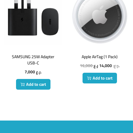
SAMSUNG 25W Adapter
Apple AirTag (1 Pack)
USB-C
16,000
14,000
ر.ع.
ر.ع.
7,000
ر.ع.
Add to cart
Add to cart