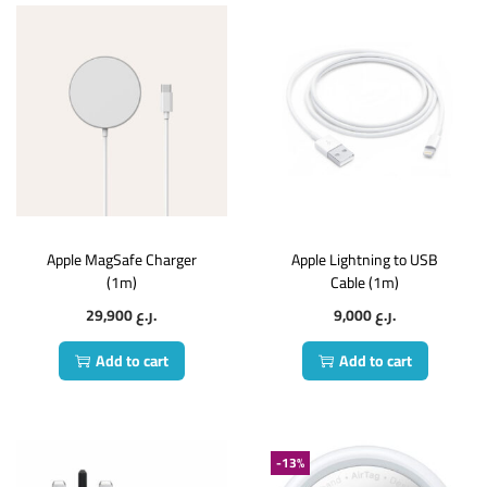
Apple MagSafe Charger
Apple Lightning to USB
(1m)
Cable (1m)
29,900
ر.ع.
9,000
ر.ع.
Add to cart
Add to cart
-13%