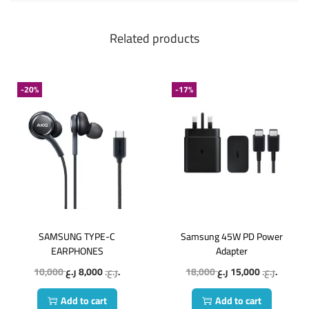
Related products
-20%
-17%
SAMSUNG TYPE-C
Samsung 45W PD Power
EARPHONES
Adapter
10,000
8,000
ر.ع.
ر.ع.
18,000
15,000
ر.ع.
ر.ع.
Add to cart
Add to cart