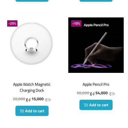
-25%
-10%
Apple Watch Magnetic
Apple Pencil Pro
Charging Dock
60,000
54,000
ر.ع.
ر.ع.
20,000
15,000
ر.ع.
ر.ع.
Add to cart
Add to cart