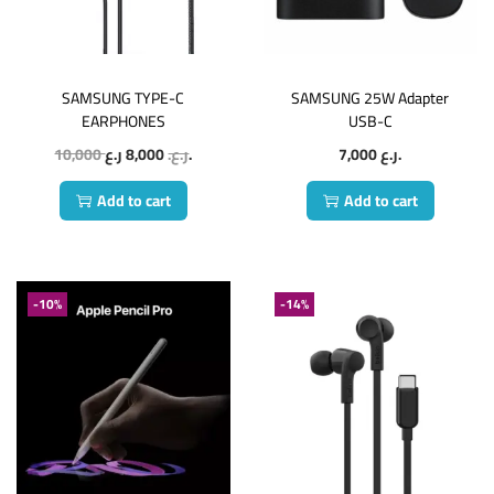
SAMSUNG TYPE-C
SAMSUNG 25W Adapter
EARPHONES
USB-C
10,000
8,000
ر.ع.
ر.ع.
7,000
ر.ع.
Add to cart
Add to cart
-10%
-14%