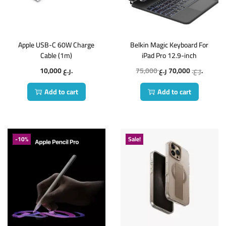
Apple USB-C 60W Charge
Belkin Magic Keyboard For
Cable (1m)
iPad Pro 12.9-inch
10,000
ر.ع.
75,000
70,000
ر.ع.
ر.ع.
Add to cart
Add to cart
-10%
Sale!