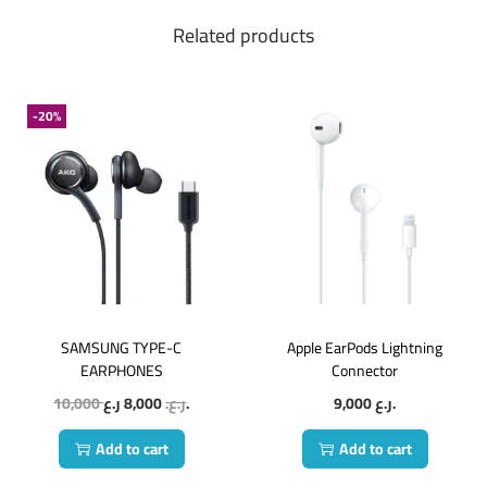
Related products
-20%
SAMSUNG TYPE-C
Apple EarPods Lightning
EARPHONES
Connector
10,000
8,000
ر.ع.
ر.ع.
9,000
ر.ع.
Add to cart
Add to cart