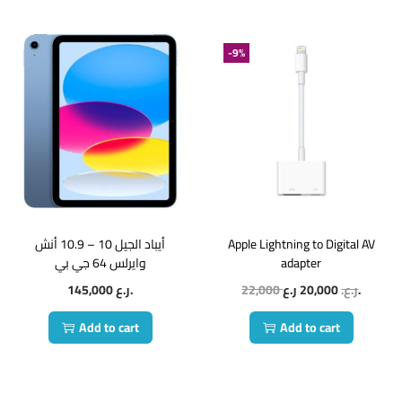
-9%
أيباد الجيل 10 – 10.9 أنش
Apple Lightning to Digital AV
وايرلس 64 جي بي
adapter
145,000
ر.ع.
22,000
20,000
ر.ع.
ر.ع.
Add to cart
Add to cart