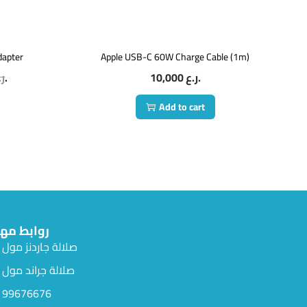
apter
Apple USB-C 60W Charge Cable (1m)
ر.
ر.ع.
10,000
ر.ع.
Add to cart
روابط مه
صلالة جاردنز مول
صلالة جراند مول
99676676