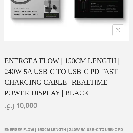
ENERGEA FLOW | 150CM LENGTH |
240W 5A USB-C TO USB-C PD FAST
CHARGING CABLE | REALTIME
POWER DISPLAY | BLACK
ر.ع.
10,000
ENERGEA FLOW | 150CM LENGTH | 240W 5A USB-C TO USB-C PD