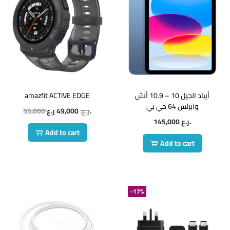
amazfit ACTIVE EDGE
أيباد الجيل 10 – 10.9 أنش
وايرلس 64 جي بي
55,000
49,000
ر.ع.
ر.ع.
145,000
ر.ع.
Add to cart
Add to cart
-17%