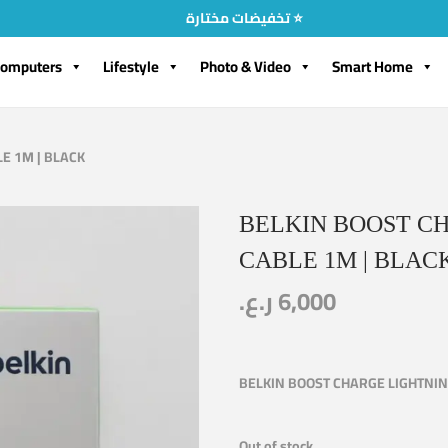
تخفيضات مختارة ⭐
omputers
Lifestyle
Photo & Video
Smart Home
E 1M | BLACK
BELKIN BOOST CH
CABLE 1M | BLAC
ر.ع.
6,000
BELKIN BOOST CHARGE LIGHTNIN
Out of stock