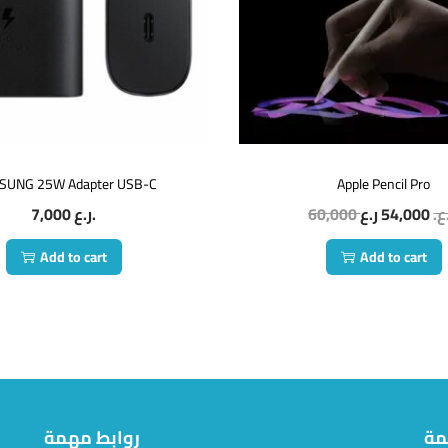
SUNG 25W Adapter USB-C
Apple Pencil Pro
7,000
ر.ع.
60,000
54,000
.ع
Add to cart
Add to cart
مة
روابط مهمة