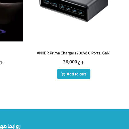
ANKER Prime Charger (200W, 6 Ports, GaN)
ر.
ر.ع.
36,000
ر.ع.
Add to cart
روابط مه